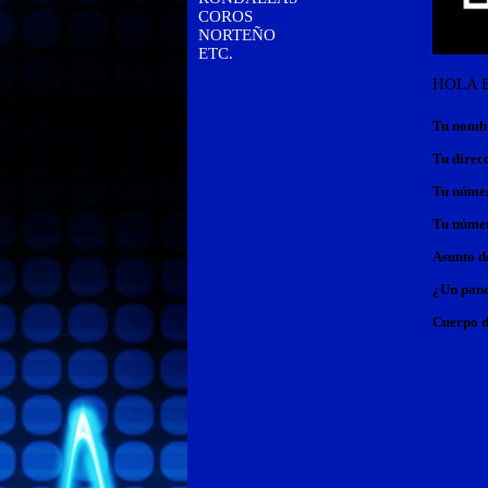
COROS
NORTEÑO
ETC.
HOLA 
Tu nomb
Tu direc
Tu númer
Tu númer
Asunto d
¿Un pand
Cuerpo d