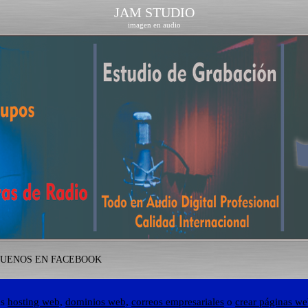
JAM STUDIO
imagen en audio
GUENOS EN FACEBOOK
as
hosting web,
dominios web,
correos empresariales
o
crear páginas web