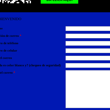
BIENVENIDO
re
ción de correo
*
o de teléfono
o de celular
el correo
a es color blanco y? (chequeo de seguridad)
el correo
*