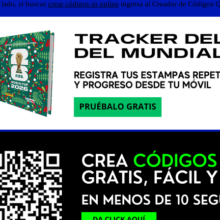
 lado, si buscas
crear códigos qr online
ingresa al Creador de Códigos Q